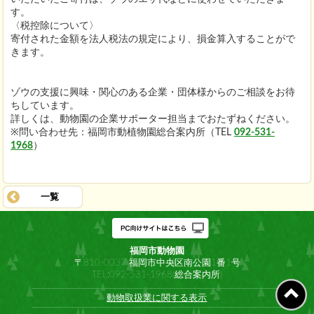
す。
〈税控除について〉
寄付された金額を法人税法の規定により、損金算入することがで
きます。
ゾウの支援に興味・関心のある企業・団体様からのご相談をお待
ちしています。
詳しくは、動物園の企業サポーター担当までおたずねください。
※問い合わせ先：福岡市動植物園総合案内所（TEL
092-531-
1968
）
一覧
福岡市動物園
〒810-0037 福岡市中央区南公園1番1号
TEL:092-531-1968(総合案内所)
動物取扱業に関する表示