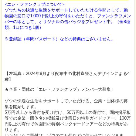
<エレ・ファンクラブについて>
ゾウたちの快適な生活をサポートしていただける仲間として、動
物園の窓口で1,000 円以上の寄付をいただくと、ファンクラブメン
バーの印として、オリジナルの缶バッジをプレゼント中。（全8種
類、1口につき1個）
※登録証（年間パスポート）などの特典はございません。
【左写真：2024年8月より配布中の北村直登さんデザインによる4
種】
★企業・団体の「エレ・ファンクラブ」メンバー大募集！
ゾウの快適な生活をサポートしていただける、企業・団体様の募
集を開始します。
5万円以上から寄付を受け付け、50万円以上の寄付で、園内掲示板
等での企業・団体名の掲載及び休園日の特別ガイドツアー、100万
円以上の寄付で休園日の特別バックヤードツアーなどの特典があ
ります。
いただいたご寄付は、ゾウのエサ代などに使わせていただきま