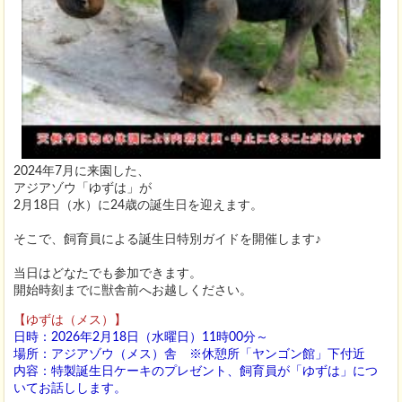
2024年7月に来園した、
アジアゾウ「ゆずは」が
2月18日（水）に24歳の誕生日を迎えます。
そこで、飼育員による誕生日特別ガイドを開催します♪
当日はどなたでも参加できます。
開始時刻までに獣舎前へお越しください。
【ゆずは（メス）】
日時：2026年2月18日（水曜日）11時00分～
場所：アジアゾウ（メス）舎 ※休憩所「ヤンゴン館」下付近
内容：特製誕生日ケーキのプレゼント、飼育員が「ゆずは」につ
いてお話しします。