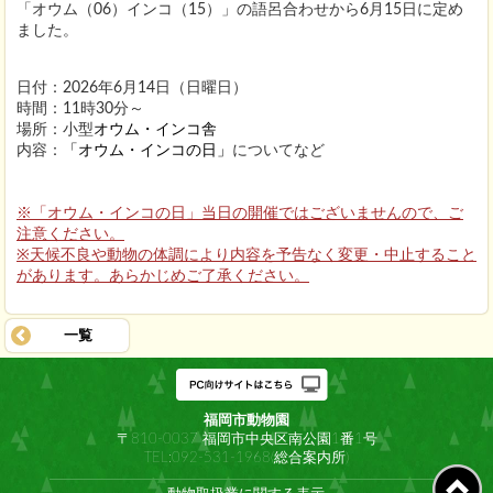
「オウム（06）インコ（15）」の語呂合わせから6月15日に定め
ました。
日付：2026年6月14日（日曜日）
時間：11時30分～
場所：小型
オウム・インコ舎
内容：
「オウム・インコの日」
についてなど
※「オウム・インコの日」当日の開催ではございませんので、ご
注意ください。
※天候不良や動物の体調により内容を予告なく変更・中止すること
があります。あらかじめご了承ください。
一覧
福岡市動物園
〒810-0037 福岡市中央区南公園1番1号
TEL:092-531-1968(総合案内所)