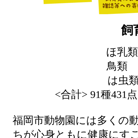
飼
ほ乳類
鳥類 
は虫類
<合計> 91種43
福岡市動物園には多くの
ちが心身ともに健康にす