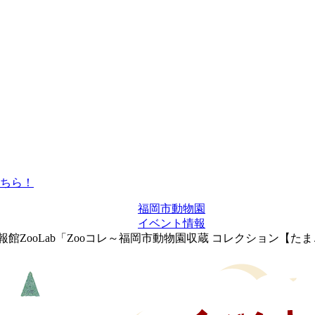
福岡市動物園
イベント情報
報館ZooLab「Zooコレ～福岡市動物園収蔵 コレクション【た