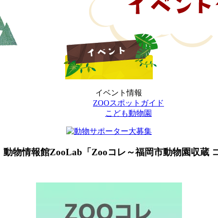
イベント情報
ZOOスポットガイド
こども動物園
日
動物情報館ZooLab「Zooコレ～福岡市動物園収蔵