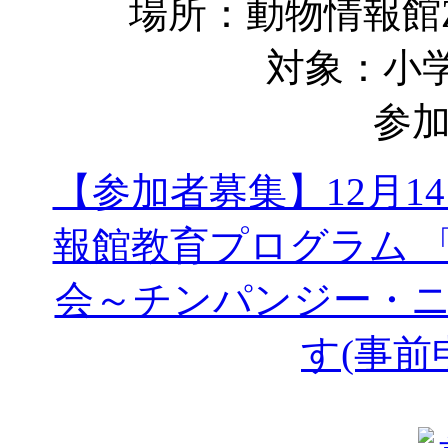
場所：動物情報館Z
対象：小
参
【参加者募集】12月14日
報館教育プログラム 
会～チンパンジー・
す(事前