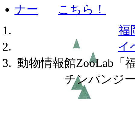
福
イ
動物情報館ZooLab
チンパンジ