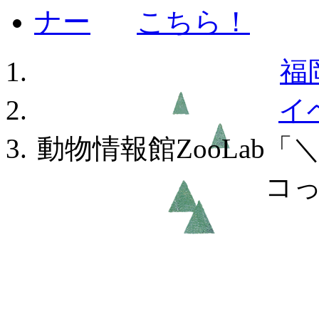
福
イ
動物情報館ZooLab
コ