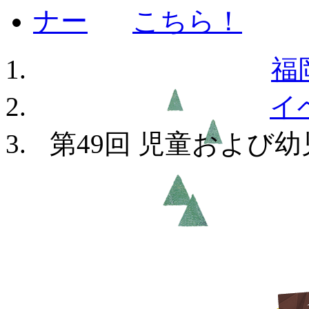
福
イ
第49回 児童および