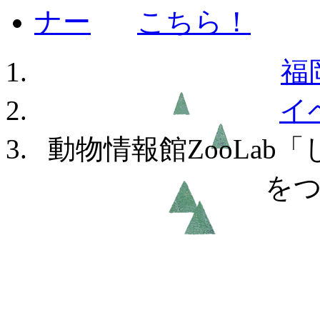
福
イ
動物情報館ZooLab
を