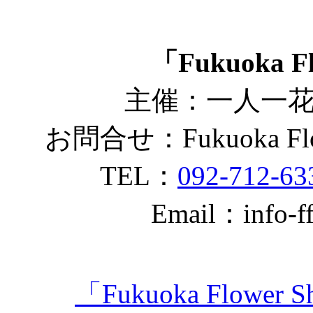
「Fukuoka Fl
主催：一人一
お問合せ：Fukuoka Fl
TEL：
092-712-63
Email：info-ff
「Fukuoka Flowe