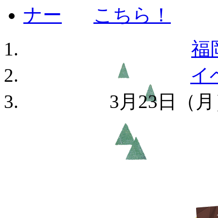
福
イ
3月23日（