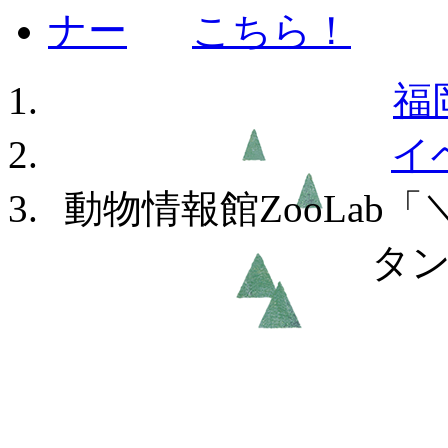
福
イ
動物情報館ZooLab
タ