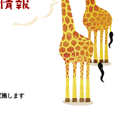
実施します
。
。