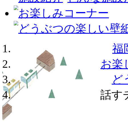
福
お楽
ど
話す