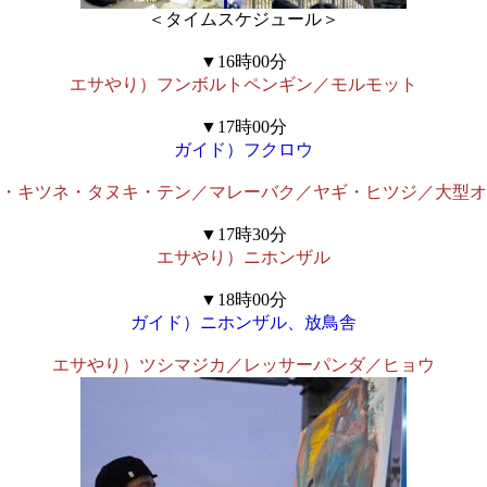
＜タイムスケジュール＞
▼16時00分
エサやり）フンボルトペンギン／モルモット
▼17時00分
ガイド）フクロウ
・キツネ・タヌキ・テン／マレーバク／ヤギ・ヒツジ／大型オ
▼17時30分
エサやり）ニホンザル
▼18時00分
ガイド）ニホンザル、放鳥舎
エサやり）ツシマジカ／レッサーパンダ／ヒョウ