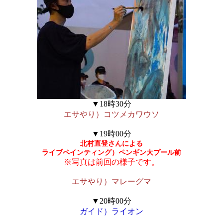
▼18時30分
エサやり）コツメカワウソ
▼19時00分
北村直登さんによる
ライブペインティング）ペンギン大プール前
※写真は前回の様子です。
エサやり）マレーグマ
▼20時00分
ガイド）ライオン