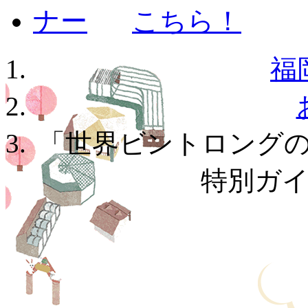
福
「世界ビントロング
特別ガ