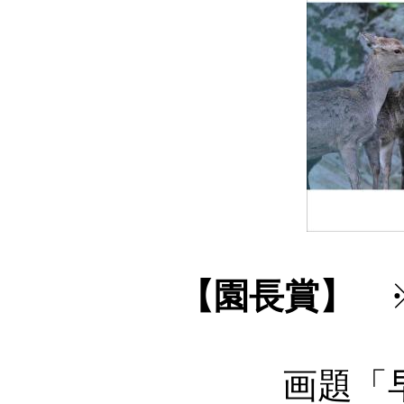
【園長賞】
画題「早