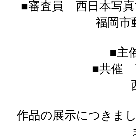
■審査員 西日本写
福岡市動物園
■主
■共催
西日
作品の展示につきま