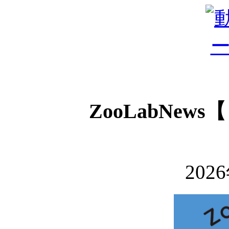
ZooLabNe
202