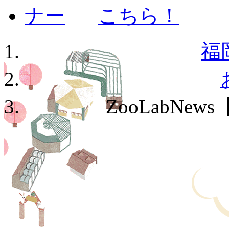
福
ZooLabN