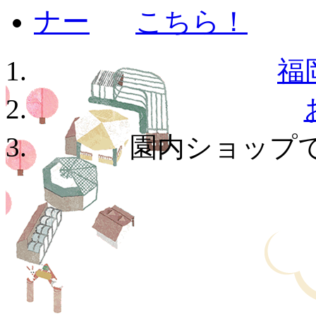
福
園内ショップ