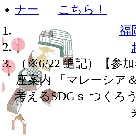
福
（※6/22 追記）【参
座案内 「マレーシア
考えるSDGｓ つく