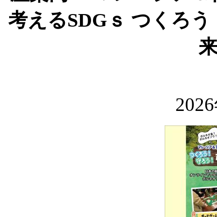
考えるSDGｓ つくろ
202