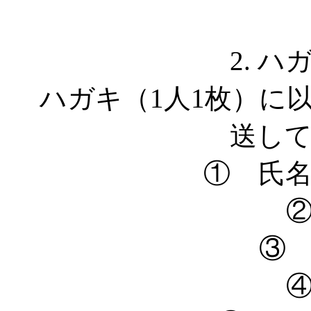
2. 
ハガキ（1人1枚）に
送し
① 氏
③