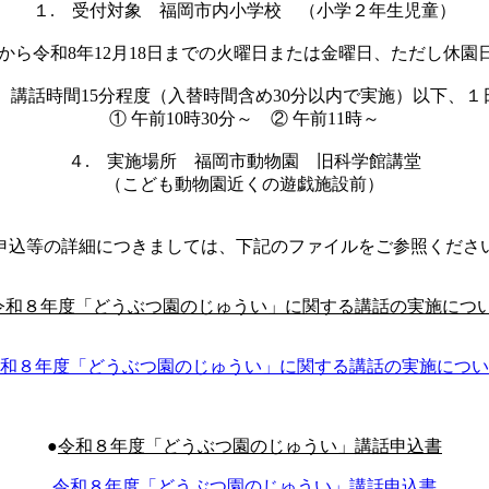
１. 受付対象 福岡市内小学校 （小学２年生児童）
日から令和8年12月18日までの火曜日または金曜日、ただし休園日（
 講話時間15分程度（入替時間含め30分以内で実施）以下、
① 午前10時30分～ ② 午前11時～
４. 実施場所 福岡市動物園 旧科学館講堂
（こども動物園近くの遊戯施設前）
申込等の詳細につきましては、下記のファイルをご参照くださ
令和８年度「どうぶつ園のじゅうい」に関する講話の実施につ
和８年度「どうぶつ園のじゅうい」に関する講話の実施につい
●
令和８年度「どうぶつ園のじゅうい」講話申込書
令和８年度「どうぶつ園のじゅうい」講話申込書