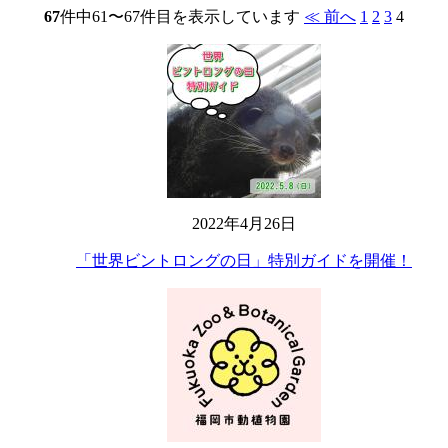
67
件中61〜67件目を表示しています
≪ 前へ
1
2
3
4
2022年4月26日
「世界ビントロングの日」特別ガイドを開催！