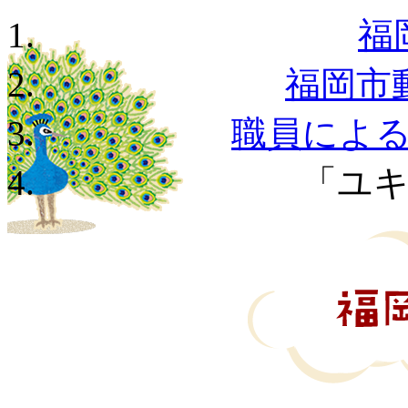
福
福岡市
職員によ
「ユ