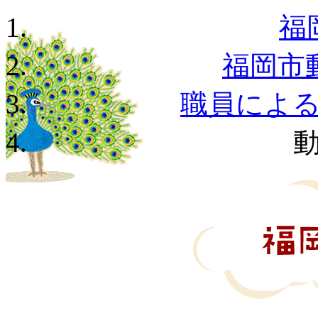
福
福岡市
職員によ