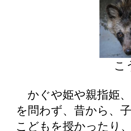
こ
かぐや姫や親指姫、
を問わず、昔から、
こどもを授かったり