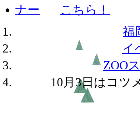
福
イ
ZOO
10月3日はコ