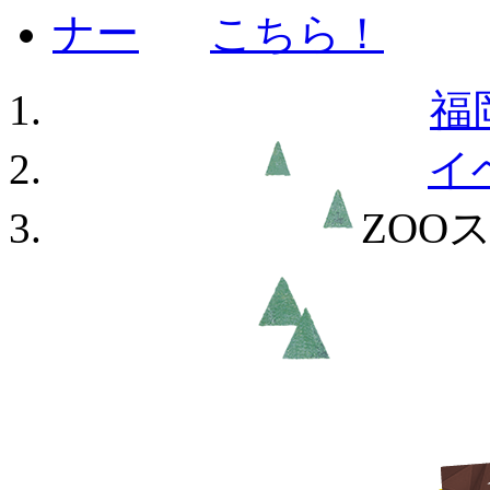
福
イ
ZOO