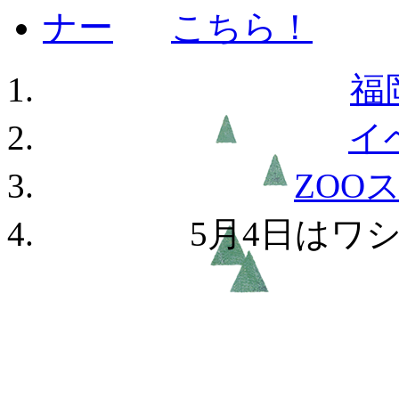
福
イ
ZOO
5月4日はワ