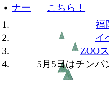
福
イ
ZOO
5月5日はチン