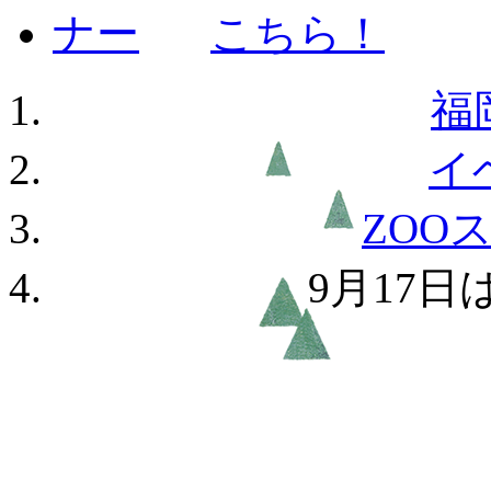
福
イ
ZOO
9月17