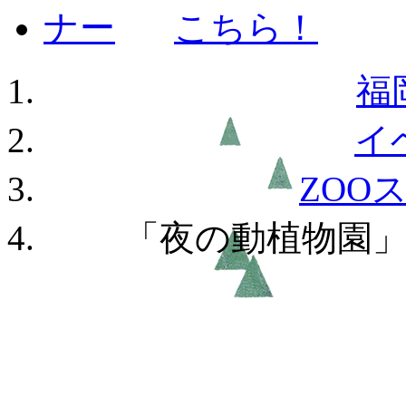
福
イ
ZOO
「夜の動植物園」