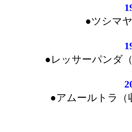
1
●ツシマ
1
●レッサーパンダ
●アムールトラ（