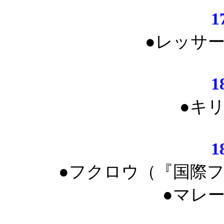
1
●レッサ
1
●キ
1
●フクロウ（『国際
●マレ