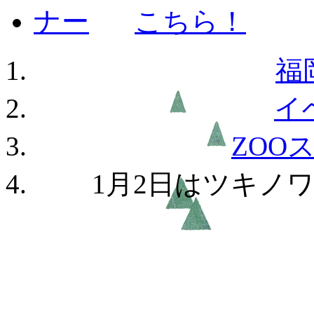
福
イ
ZOO
1月2日はツキノ