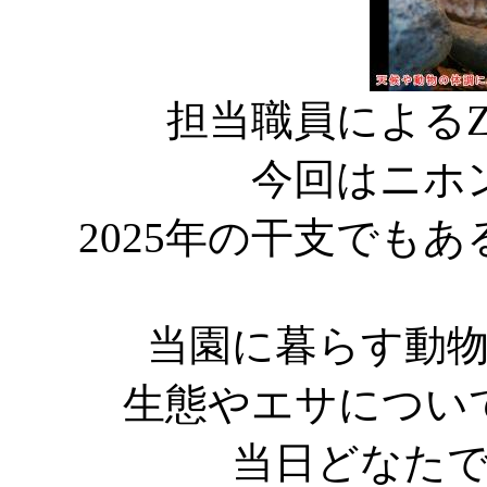
担当職員による
今回はニホ
2025年の干支でも
当園に暮らす動
生態やエサについ
当日どなた