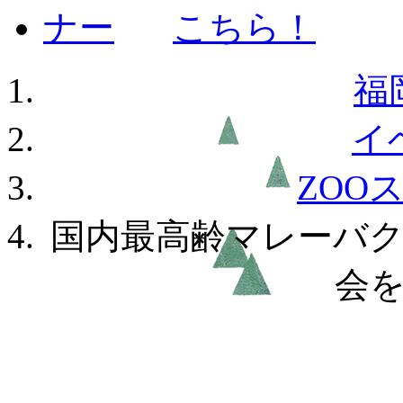
福
イ
ZOO
国内最高齢マレーバク
会