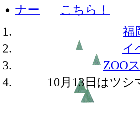
福
イ
ZOO
10月13日はツ