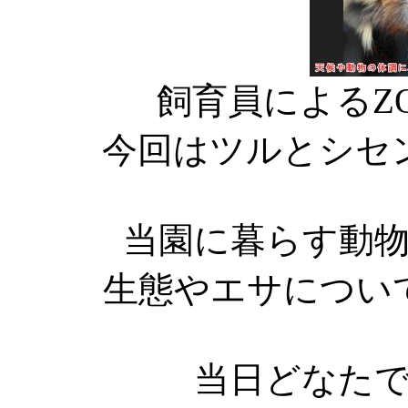
飼育員によるZ
今回はツルとシセ
当園に暮らす動
生態やエサについ
当日どなた