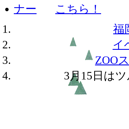
福
イ
ZOO
3月15日は