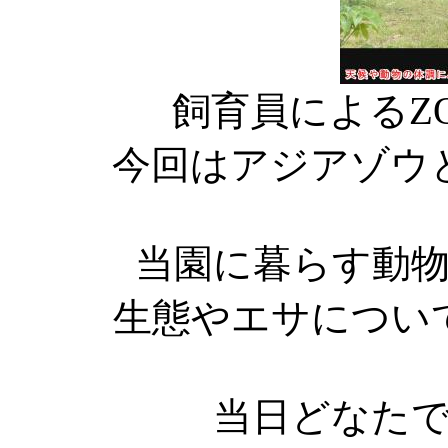
飼育員によるZ
今回はアジアゾウ
当園に暮らす動
生態やエサについ
当日どなた