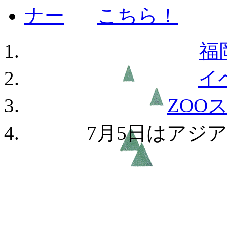
福
イ
ZOO
7月5日はアジ