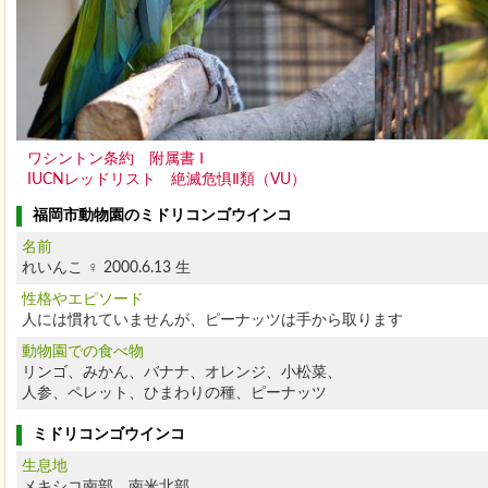
ワシントン条約 附属書 Ⅰ
IUCNレッドリスト 絶滅危惧Ⅱ類（VU）
福岡市動物園のミドリコンゴウインコ
名前
れいんこ ♀ 2000.6.13 生
性格やエピソード
人には慣れていませんが、ピーナッツは手から取ります
動物園での食べ物
リンゴ、みかん、バナナ、オレンジ、小松菜、
人参、ペレット、ひまわりの種、ピーナッツ
ミドリコンゴウインコ
生息地
メキシコ南部、南米北部