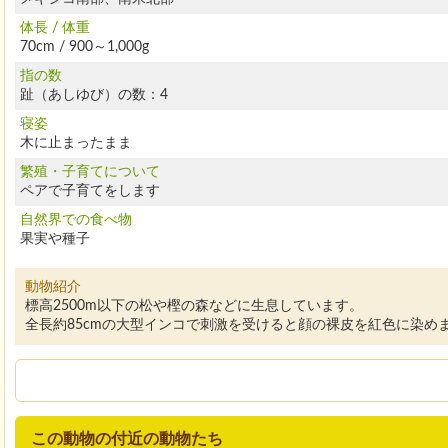
体長 / 体重
70cm / 900～1,000g
指の数
趾（あしゆび）の数：4
寝姿
木に止まったまま
繁殖・子育てについて
ペアで子育てをします
自然界での食べ物
果実や種子
動物紹介
標高2500m以下の松や樫の森などに生息しています。
全長約85cmの大型インコで刺激を受けると顔の裸皮を紅色に染め
この動物の付近の動物たち