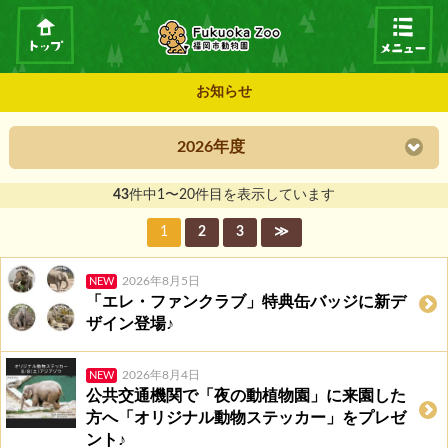
お知らせ
2026年度
43
件中1〜20件目を表示しています
1
2
3
≫
2026年8月5日
NEW
「エレ・ファンクラブ」特典缶バッジに新デ
ザイン登場♪
2026年8月4日
NEW
公共交通機関で「夜の動植物園」に来園した
方へ「オリジナル動物ステッカー」をプレゼ
ント♪