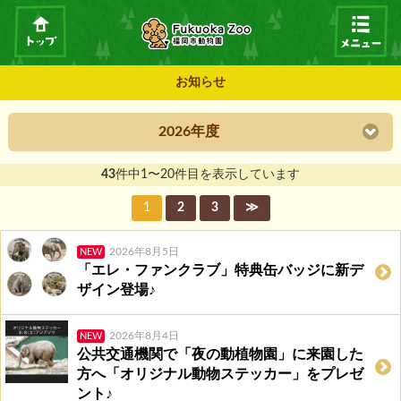
お知らせ
2026年度
43
件中1〜20件目を表示しています
1
2
3
≫
2026年8月5日
NEW
「エレ・ファンクラブ」特典缶バッジに新デ
ザイン登場♪
2026年8月4日
NEW
公共交通機関で「夜の動植物園」に来園した
方へ「オリジナル動物ステッカー」をプレゼ
ント♪