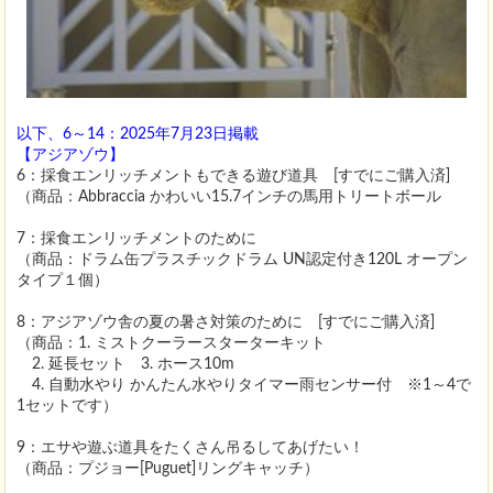
以下、6～14：2025年7月23日掲載
【アジアゾウ】
6：採食エンリッチメントもできる遊び道具 [すでにご購入済]
（商品：Abbraccia かわいい15.7インチの馬用トリートボール
7：採食エンリッチメントのために
（商品：ドラム缶プラスチックドラム UN認定付き120L オープン
タイプ１個）
8：アジアゾウ舎の夏の暑さ対策のために [すでにご購入済]
（商品：1. ミストクーラースターターキット
2. 延長セット 3. ホース10m
4. 自動水やり かんたん水やりタイマー雨センサー付 ※1～4で
1セットです）
9：エサや遊ぶ道具をたくさん吊るしてあげたい！
（商品：プジョー[Puguet]リングキャッチ）