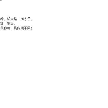
子
稔、横大路 ゆう子、
安部 里美、
略、賞内順不同）