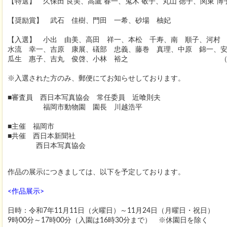
【特選】
久保田 良美、高鷹 春一、鬼木 敬子、丸山 徳子、関東 博
【奨励賞】
武石 佳樹、門田 一希、砂場 柚妃
【入選】
小出 由美、高田 祥一、本松 千寿、南 順子、河村 
水流 幸一、吉原 康展、礒部 忠義、藤巻 真理、中原 錦一、
瓜生 惠子、吉丸 俊啓、小林 裕之 （敬称
※入選された方のみ、郵便にてお知らせしております。
■審査員 西日本写真協会 常任委員 近喰則夫
福岡市動物園 園長 川越浩平
■主催 福岡市
■共催 西日本新聞社
西日本写真協会
作品の展示につきましては、以下を予定しております。
<作品展示>
日時：令和7年11月11日（火曜日）～11月24日（月曜日・祝日）
9時00分～17時00分（入園は16時30分まで） ※休園日を除く