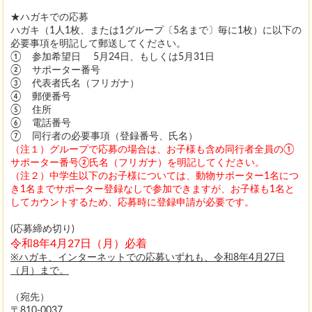
★ハガキでの応募
ハガキ（1人1枚、または1グループ〔5名まで〕毎に1枚）に以下の
必要事項を明記して郵送してください。
① 参加希望日 5月24日、もしくは5月31日
② サポーター番号
③ 代表者氏名（フリガナ）
④ 郵便番号
⑤ 住所
⑥ 電話番号
⑦ 同行者の必要事項（登録番号、氏名）
（注１）グループで応募の場合は、お子様も含め同行者全員の①
サポーター番号②氏名（フリガナ）を明記してください。
（注２）中学生以下のお子様については、動物サポーター1名につ
き1名までサポーター登録なしで参加できますが、お子様も1名と
してカウントするため、応募時に登録申請が必要です。
(応募締め切り)
令和8年4月27日（月）必着
※ハガキ、インターネットでの応募いずれも、令和8年4月27日
（月）まで。
（宛先）
〒810-0037