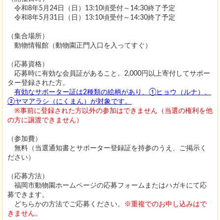
令和8年5月24日（日）13:10頃受付～14:30終了予定
令和8年5月31日（日）13:10頃受付～14:30終了予定
（集合場所）
動物情報館（動物園正門入口を入ってすぐ）
（応募資格）
応募時に有効な会員証があること。2,000円以上寄付してサポー
ター登録された方。
有効なサポーター証は2種類の絵柄があり、①ヒョウ（ルナ）、
②ヤマアラシ（にくまん）が対象です。
※事前に登録された方以外の参加はできません（当選の権利を他
の方に譲渡できません）
（参加費）
無料（当選通知書とサポーター登録証を持参のうえ、ご掲示く
ださい）
（応募方法）
福岡市動物園ホームページの応募フォームまたはハガキにて応
募できます。
どちらかの方法でご応募ください。
※重複でのお申し込みはで
きません。