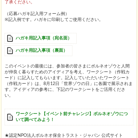
了承ください。
（応募ハガキ記入用フォーム例）
※記入例です。ハガキに印刷してご使用ください。
ハガキ用記入事項（宛名面）
ハガキ用記入事項（裏面）
このイベントの最後には、参加者の皆さまにボルネオゾウと人間
が仲良く暮らすためのアイディアを考え、ワークシート（作戦カ
ード）に記入してもらいます。記入していただいたワークシート
（作戦カード）は、8月12日「世界ゾウの日」に各園で展示されま
す。アイディアの参考に、下記のワークシートをご活用くださ
い。
ワークシート【イベント前チャレンジ】ボルネオゾウにつ
いて調べてみよう！
★認定NPO法人ボルネオ保全トラスト・ジャパン 公式サイト