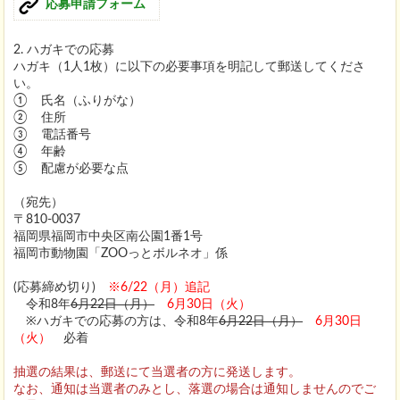
応募申請フォーム
2. ハガキでの応募
ハガキ（1人1枚）に以下の必要事項を明記して郵送してくださ
い。
① 氏名（ふりがな）
② 住所
③ 電話番号
④ 年齢
⑤ 配慮が必要な点
（宛先）
〒810-0037
福岡県福岡市中央区南公園1番1号
福岡市動物園「ZOOっとボルネオ」係
(応募締め切り)
※6/22（月）追記
令和8年
6月22日（月）
6月30日（火）
※ハガキでの応募の方は、令和8年
6月22日（月）
6月30日
（火）
必着
抽選の結果は、郵送にて当選者の方に発送します。
なお、通知は当選者のみとし、落選の場合は通知しませんのでご