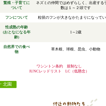
繁殖・子育てに
ネズミの仲間ではめずらしく、出産する
ついて
数は１～２頭です
フンについて
粒状のフンが大きなかたまりになってい
性成熟の年齢
(おとなになる年
1～2歳
齢)
自然界での食べ
草木根、球根、昆虫、小動物
物
ワシントン条約 規制なし
IUNCレッドリスト LC（低懸念）
北園
ア