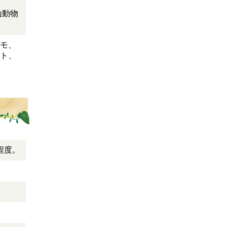
山動物
。
モ、
ト、
程度。