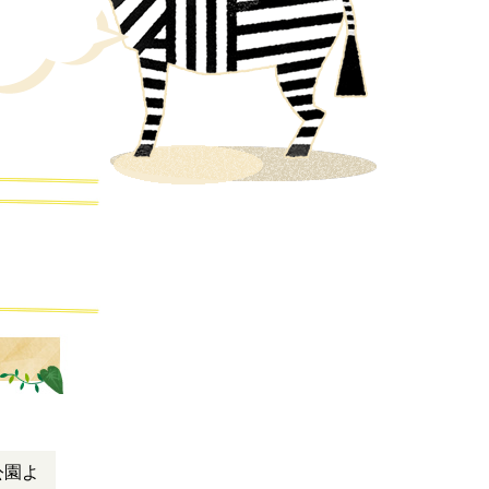
(鳴き声)
公園よ