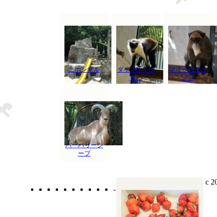
ニホンザル
ダイアナモン
ブラッザグエ
キー
ノン
バーバリーシ
ープ
c 2
-
-
-
-
-
-
-
-
-
-