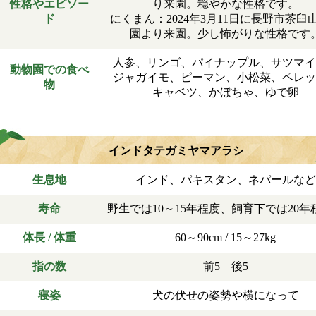
性格やエピソー
り来園。穏やかな性格です。
ド
にくまん：2024年3月11日に長野市茶臼
園より来園。少し怖がりな性格です
人参、リンゴ、パイナップル、サツマイ
動物園での食べ
ジャガイモ、ピーマン、小松菜、ペレッ
物
キャベツ、かぼちゃ、ゆで卵
インドタテガミヤマアラシ
生息地
インド、パキスタン、ネパールなど
寿命
野生では10～15年程度、飼育下では20年
体長 / 体重
60～90cm / 15～27kg
指の数
前5 後5
寝姿
犬の伏せの姿勢や横になって