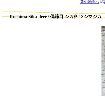
前の動物へ
Tsushima Sika‐deer / 偶蹄目 シカ科
ツシマジカ