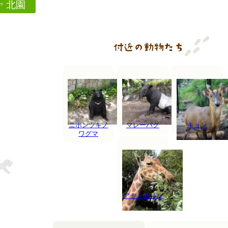
北園
ア
ニホンツキノ
マレーバク
キョン
ワグマ
アミメキリン