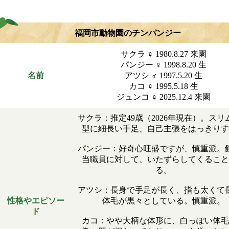
福岡市動物園のチンパンジー
サクラ ♀ 1980.8.27 来園
パンジー ♀ 1998.8.20 生
名前
アツシ ♂ 1997.5.20 生
カコ ♀ 1995.5.18 生
ジュンコ ♀ 2025.12.4 来園
サクラ：推定49歳（2026年現在）。スリ
型に細長い手足、自己主張をはっきりす
パンジー：好奇心旺盛ですが、慎重派。
当職員に対して、いたずらしてくること
る。
アツシ：長身で手足が長く、指も太くて
性格やエピソー
体毛が黒々としている。慎重派。
ド
カコ：やや大柄な体形に、白っぽい体毛