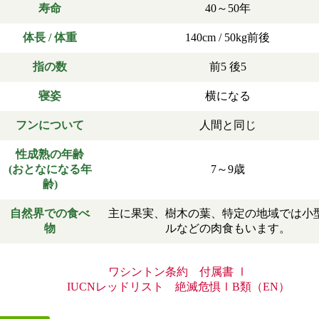
寿命
40～50年
体長 / 体重
140cm / 50kg前後
指の数
前5 後5
寝姿
横になる
フンについて
人間と同じ
性成熟の年齢
(おとなになる年
7～9歳
齢)
自然界での食べ
主に果実、樹木の葉、特定の地域では小
物
ルなどの肉食もいます。
ワシントン条約 付属書 Ⅰ
IUCNレッドリスト 絶滅危惧ⅠB類（EN）