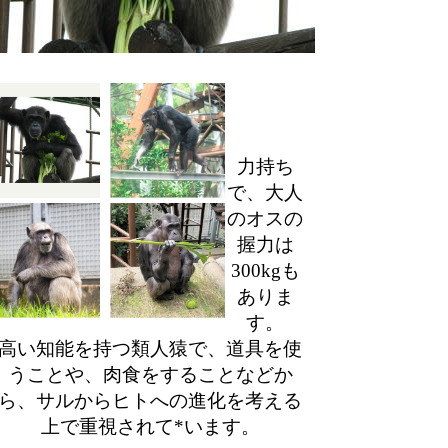
力持ち
で、大人
のオスの
握力は
300kgも
ありま
す。
高い知能を持つ類人猿で、道具を使
うことや、肉食をすることなどか
ら、サルからヒトへの進化を考える
上で重視されて*います。