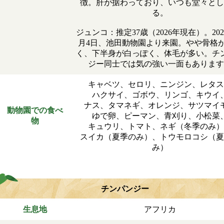
徴。肝が据わっており、いつも堂々とし
る。
ジュンコ：推定37歳（2026年現在）。202
月4日、池田動物園より来園。やや骨格
く、下半身が白っぽく、体毛が多い。チ
ジー同士では気の強い一面もあります
キャベツ、セロリ、ニンジン、レタス
ハクサイ、ゴボウ、リンゴ、キウイ
ナス、タマネギ、オレンジ、サツマイ
動物園での食べ
ゆで卵、ピーマン、青刈り、小松菜
物
キュウリ、トマト、ネギ（冬季のみ）
スイカ（夏季のみ）、トウモロコシ（夏
み）
チンパンジー
生息地
アフリカ