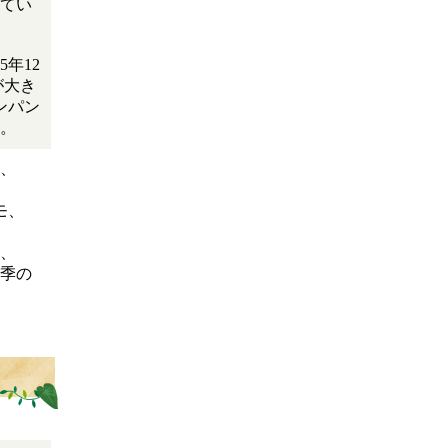
てい
5年12
が大き
ンパン
。
、
、
モ、
、
、
季の