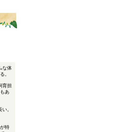
ムな体
る。
飼育担
もあ
長い。
が特