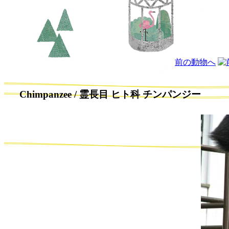
前の動物へ
Chimpanzee / 霊長目 ヒト科
チンパンジー