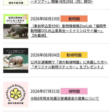
ードツアー」開催<8月24日（月）締切>
2026年08月10日
動物園
（事前申込受付中）動物情報館ZooLab「福岡市
動物園QOL向上委員会～ミナミシロサイ編～」
【先着順】
2026年08月04日
動植物園
公共交通機関で「夜の動植物園」に来園した方へ
「オリジナル動物ステッカー」をプレゼント♪
2026年07月31日
植物園
令和8年熊本地震災害義援金の募集について