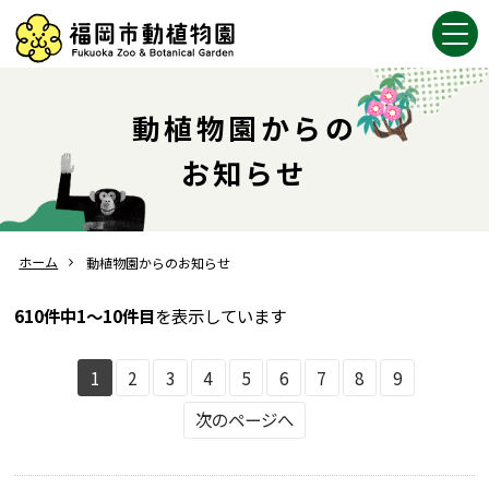
動植物園からの
お知らせ
ホーム
動植物園からのお知らせ
610件中1～10件目
を表示しています
1
2
3
4
5
6
7
8
9
次のページへ