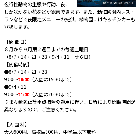
夜行性動物の生態や行動、夜に
しか咲かない花などが観察できます。また、動植物園内レスト
ランなどで夜限定メニューの提供、植物園にはキッチンカーも
登場します。
【開 催 日】
８月から９月第２週目までの毎週土曜日
（8/7・14・21・28・9/4・11 計６日）
【開催時間】
●8/7・14・21・28
9:00～
（入園は19:30まで）
20:00
●9/4・11
9:00～
（入園は20:30まで）
21:00
※まん延防止等重点措置の適用に伴い、日程により開催時間が
異なりますので、ご注意ください。
【入 園 料】
大人600円、高校生300円、中学生以下無料