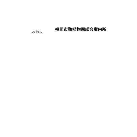
福岡市動植物園総合案内所
〒810-0037
福岡市中央区南公園1番1号
電話番号：092-531-1968
FAX：092-531-1996
総合案内
動物園
植物園
サイトポリシー
© 福岡市動植物園, All Right Reserved