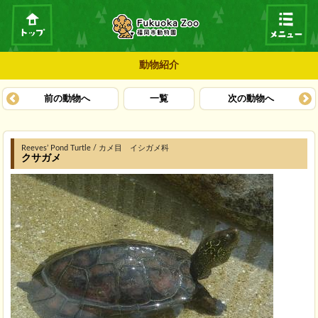
動物紹介
前の動物へ
一覧
次の動物へ
Reeves’ Pond Turtle / カメ目 イシガメ科
クサガメ