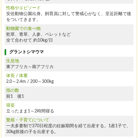
性格やエピソード
安佐動物公園出身。飼育員に対して警戒心がなく、至近距離で後
をついてきます。
動物園での食べ物
乾草、青草、人参、ペレットなど
全て合わせて 約10kg/日
グラントシマウマ
生息地
東アフリカ～南アフリカ
体長 / 体重
2.0～2.4m / 200～300kg
指の数
前1 後1
寝姿
立ったまま1～2時間寝る
繁殖・子育てについて
一夫多妻制で370日程度の妊娠期間を経て出産する。1産1子で、
30kg前後の子を出産する。