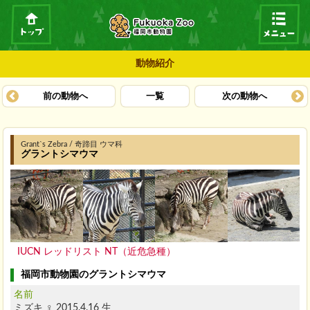
動物紹介
前の動物へ
一覧
次の動物へ
Grant`s Zebra / 奇蹄目 ウマ科
グラントシマウマ
IUCN レッドリスト NT（近危急種）
福岡市動物園のグラントシマウマ
名前
ミズキ ♀ 2015.4.16 生