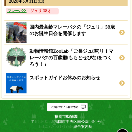
2026年5月31日(日)
マレーバク
ジュリ 38才
国内最高齢マレーバクの「ジュリ」38歳
のお誕生日会を開催します
動物情報館ZooLab「ご長ジュ(寿)リ！マ
レーバクの百歳雛(ももとせびな)をつく
ろう！」
スポットガイドお休みのお知らせ
福岡市動物園
〒810-0037 福岡市中央区南公園1番1号
TEL:092-531-1968(総合案内所)