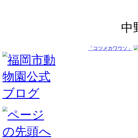
動物
中
「コツメカワウソ」