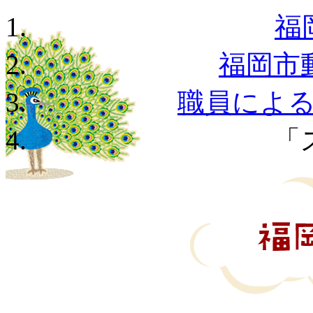
福
福岡市
職員によ
「